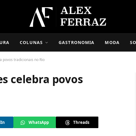
URA
COLUNAS
GASTRONOMIA
MODA
SO
 povos tradicionais no Rio
es celebra povos
dIn
WhatsApp
Threads