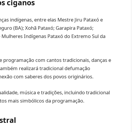
os ciganos
as indígenas, entre elas Mestre Jiru Pataxó e
eguro (BA); Xohã Pataxó; Garapira Pataxó;
e Mulheres Indígenas Pataxó do Extremo Sul da
de programação com cantos tradicionais, danças e
ó também realizará tradicional defumação
nexão com saberes dos povos originários.
alidade, música e tradições, incluindo tradicional
tos mais simbólicos da programação.
stral