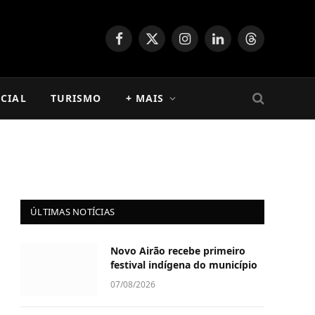
Facebook
X
Instagram
LinkedIn
Threads
(Twitter)
CIAL
TURISMO
+ MAIS
ÚLTIMAS NOTÍCIAS
Novo Airão recebe primeiro
festival indígena do município
07/08/2026