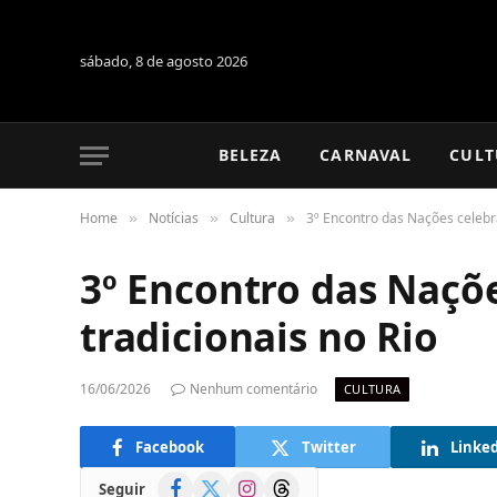
sábado, 8 de agosto 2026
BELEZA
CARNAVAL
CULT
Home
Notícias
Cultura
3º Encontro das Nações celebra
»
»
»
3º Encontro das Naçõ
tradicionais no Rio
16/06/2026
Nenhum comentário
CULTURA
Facebook
Twitter
Linke
Facebook
X
Instagram
Threads
Seguir