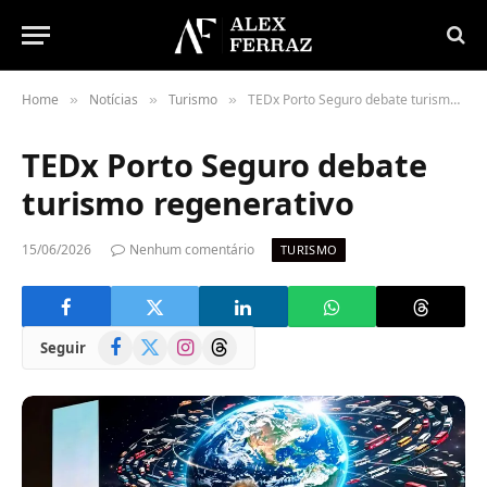
Home
Notícias
Turismo
TEDx Porto Seguro debate turismo regenerativo
»
»
»
TEDx Porto Seguro debate
turismo regenerativo
15/06/2026
Nenhum comentário
TURISMO
Facebook
X
Instagram
Threads
Seguir
(Twitter)