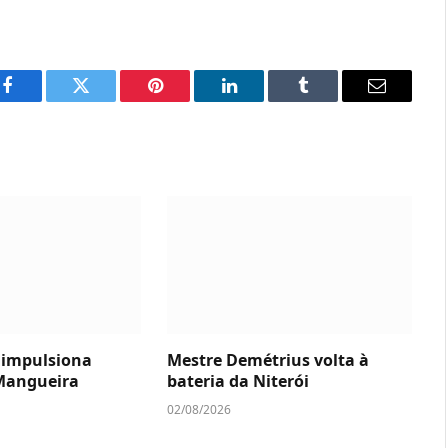
Facebook
Twitter
Pinterest
LinkedIn
Tumblr
Email
impulsiona
Mestre Demétrius volta à
Mangueira
bateria da Niterói
02/08/2026