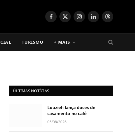
Facebook
X
Instagram
LinkedIn
Threads
(Twitter)
CIAL
TURISMO
+ MAIS
ÚLTIMAS NOTÍCIAS
Louzieh lança doces de
casamento no café
05/08/2026