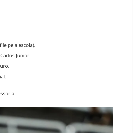
le pela escola).
Carlos Junior.
uro.
al.
essoria