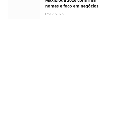
MaxiModa 2026 confirma
nomes e foco em negócios
05/08/2026