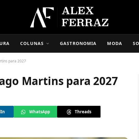
URA
COLUNAS
GASTRONOMIA
MODA
SO
rtins para 2027
iago Martins para 2027
dIn
WhatsApp
Threads