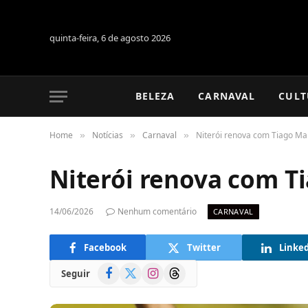
quinta-feira, 6 de agosto 2026
BELEZA
CARNAVAL
CULT
Home
Notícias
Carnaval
Niterói renova com Tiago Ma
»
»
»
Niterói renova com T
14/06/2026
Nenhum comentário
CARNAVAL
Facebook
Twitter
Linke
Facebook
X
Instagram
Threads
Seguir
(Twitter)