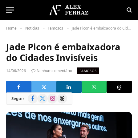
Home
Notícias
Famosos
Jade Picon é embaixadora do Cidades Invisíveis
»
»
»
Jade Picon é embaixadora
do Cidades Invisíveis
14/06/2026
Nenhum comentário
FAMOSOS
Facebook
X
Instagram
Threads
Seguir
(Twitter)