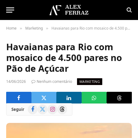
Home
Marketing
Havaianas para Rio com mosaico de 4.500 pares no Pão de Açúcar
»
»
Havaianas para Rio com
mosaico de 4.500 pares no
Pão de Açúcar
14/06/2026
Nenhum comentário
MARKETING
Facebook
X
Instagram
Threads
Seguir
(Twitter)