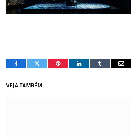
Facebook
Twitter
Pinterest
LinkedIn
Tumblr
Email
VEJA TAMBÉM...