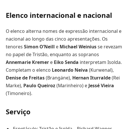
Elenco internacional e nacional
O elenco alterna nomes de expressão internacional e
nacional ao longo das cinco apresentações. Os
tenores
Simon O’Neill
e
Michael Weinius
se revezam
no papel de Tristão, enquanto as sopranos
Annemarie Kremer
e
Eiko Senda
interpretam Isolda.
Completam o elenco
Leonardo Neiva
(Kurwenal),
Denise de Freitas
(Brangäne),
Hernan Iturralde
(Rei
Marke),
Paulo Queiroz
(Marinheiro) e
Jessé Vieira
(Timoneiro).
Serviço
Espetáculo: Tristão e Isolda – Richard Wagner