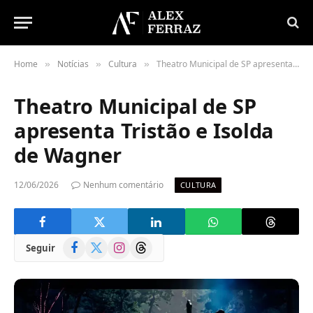
Home
Notícias
Cultura
Theatro Municipal de SP apresenta Tristão e Isolda de Wagner
»
»
»
Theatro Municipal de SP
apresenta Tristão e Isolda
de Wagner
12/06/2026
Nenhum comentário
CULTURA
Facebook
X
Instagram
Threads
Seguir
(Twitter)