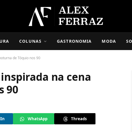
URA
COLUNAS
GASTRONOMIA
MODA
SO
noturna de Tóquio nos 90
 inspirada na cena
s 90
dIn
WhatsApp
Threads