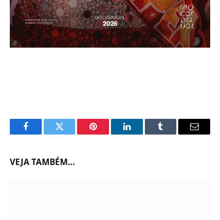
Facebook
Twitter
Pinterest
LinkedIn
Tumblr
Email
VEJA TAMBÉM...