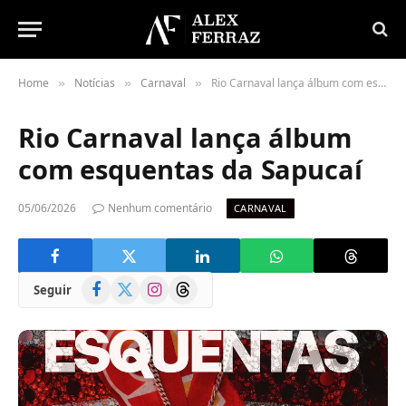
Home
Notícias
Carnaval
Rio Carnaval lança álbum com esquentas da Sapucaí
»
»
»
Rio Carnaval lança álbum
com esquentas da Sapucaí
05/06/2026
Nenhum comentário
CARNAVAL
Facebook
X
Instagram
Threads
Seguir
(Twitter)