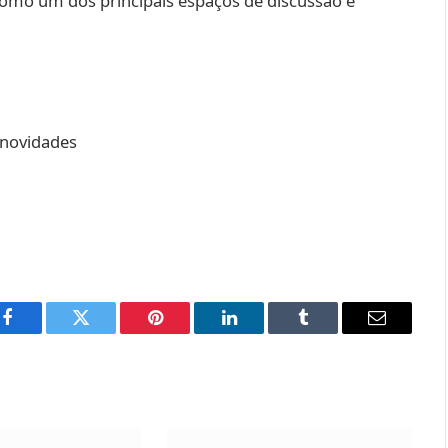
como um dos principais espaços de discussão e
Facebook
Twitter
Pinterest
LinkedIn
Tumblr
Email