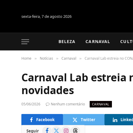
sexta-feira, 7 de agosto 2026
BELEZA
CARNAVAL
CULT
Home
Notícias
Carnaval
Carnaval Lab estreia no C
»
»
»
Carnaval Lab estrei
novidades
05/06/2026
Nenhum comentário
CARNAVAL
Facebook
Twitter
Linke
Facebook
X
Instagram
Threads
Seguir