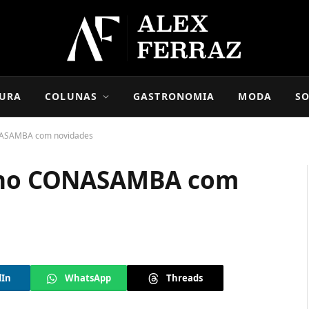
URA
COLUNAS
GASTRONOMIA
MODA
SO
ONASAMBA com novidades
a no CONASAMBA com
dIn
WhatsApp
Threads