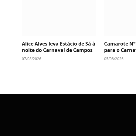
Alice Alves leva Estácio de Sá à
Camarote Nº
noite do Carnaval de Campos
para o Carna
07/08/2026
05/08/2026