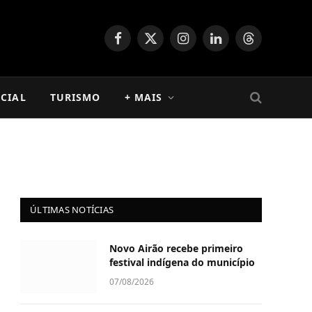
Facebook
X
Instagram
LinkedIn
Threads
(Twitter)
CIAL
TURISMO
+ MAIS
ÚLTIMAS NOTÍCIAS
Novo Airão recebe primeiro
festival indígena do município
07/08/2026