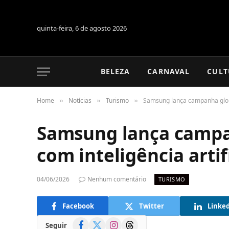
quinta-feira, 6 de agosto 2026
BELEZA
CARNAVAL
CULT
Home
Notícias
Turismo
Samsung lança campanha global
»
»
»
Samsung lança campa
com inteligência artif
04/06/2026
Nenhum comentário
TURISMO
Facebook
Twitter
Linke
Facebook
X
Instagram
Threads
Seguir