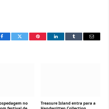
Facebook
Twitter
Pinterest
LinkedIn
Tumblr
Email
hospedagem no
Treasure Island entra para a
om festival de
Handwritten Collection