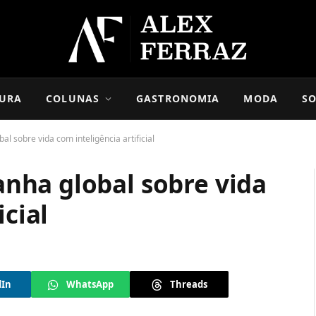
URA
COLUNAS
GASTRONOMIA
MODA
SO
 sobre vida com inteligência artificial
nha global sobre vida
icial
dIn
WhatsApp
Threads