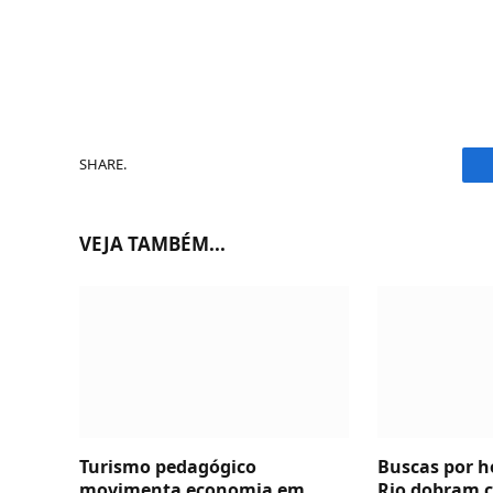
SHARE.
VEJA TAMBÉM...
Turismo pedagógico
Buscas por 
movimenta economia em
Rio dobram c