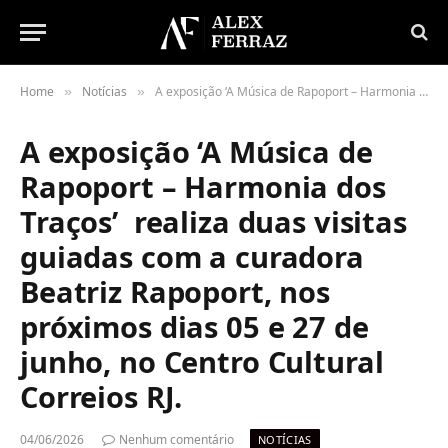
Home
Notícias
A exposição ‘A Música de Rapoport – Harmonia dos Traços’ realiza duas visitas guiadas com a curadora Beatriz Rapoport, nos próximos dias 05 e 27 de junho, no Centro Cultural Correios RJ.
»
»
A exposição ‘A Música de
Rapoport – Harmonia dos
Traços’ realiza duas visitas
guiadas com a curadora
Beatriz Rapoport, nos
próximos dias 05 e 27 de
junho, no Centro Cultural
Correios RJ.
04/06/2026
Nenhum comentário
NOTÍCIAS