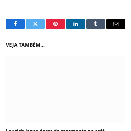
Facebook
Twitter
Pinterest
LinkedIn
Tumblr
Email
VEJA TAMBÉM...
Louzieh lança doces de casamento no café