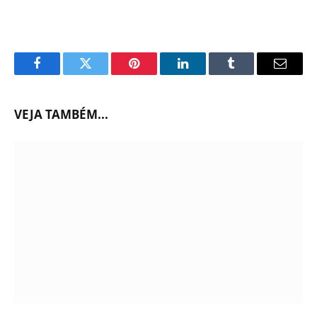
Facebook
Twitter
Pinterest
LinkedIn
Tumblr
Email
VEJA TAMBÉM...