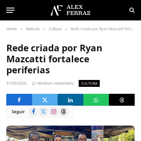
Home
Notícias
Cultura
Rede criada por Ryan Mazcatti fortalece periferias
»
»
»
Rede criada por Ryan
Mazcatti fortalece
periferias
31/05/2026
Nenhum comentário
CULTURA
Facebook
X
Instagram
Threads
Seguir
(Twitter)