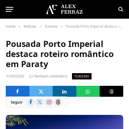
Home
Notícias
Turismo
Pousada Porto Imperial destaca roteiro romântico em Paraty
»
»
»
Pousada Porto Imperial
destaca roteiro romântico
em Paraty
31/05/2026
Nenhum comentário
TURISMO
Facebook
X
Instagram
Threads
Seguir
(Twitter)