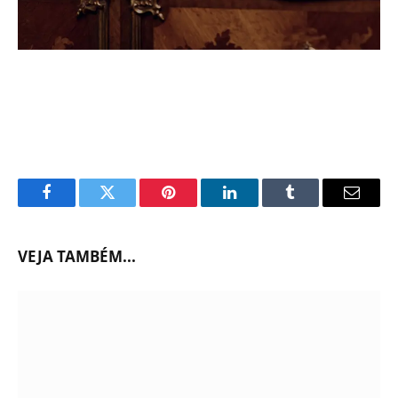
Facebook
Twitter
Pinterest
LinkedIn
Tumblr
Email
VEJA TAMBÉM...