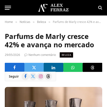
Home
Notícias
Beleza
Parfums de Marly cresce 42% e avança no mercado
»
»
»
Parfums de Marly cresce
42% e avança no mercado
29/05/2026
Nenhum comentário
BELEZA
Facebook
X
Instagram
Threads
Seguir
(Twitter)