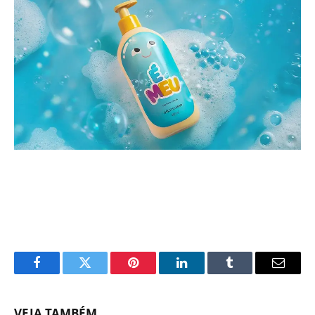
Facebook
Twitter
Pinterest
LinkedIn
Tumblr
Email
VEJA TAMBÉM...