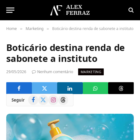
Home
Marketing
Boticário destina renda de sabonete a instituto
»
»
Boticário destina renda de
sabonete a instituto
29/05/2026
Nenhum comentário
MARKETING
Facebook
X
Instagram
Threads
Seguir
(Twitter)