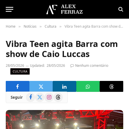
Home
Notícias
Cultura
Vibra Teen agita Barra com show de Caio Luccas
»
»
»
Vibra Teen agita Barra com
show de Caio Luccas
28/05/2026
Updated:
28/05/2026
Nenhum comentário
CULTURA
Facebook
X
Instagram
Threads
Seguir
(Twitter)