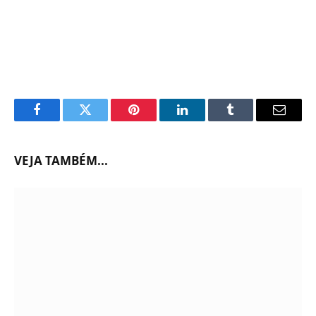
Facebook
Twitter
Pinterest
LinkedIn
Tumblr
Email
VEJA TAMBÉM...