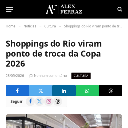
Home
Notícias
Cultura
Shoppings do Rio viram ponto de troca da Copa 2026
»
»
»
Shoppings do Rio viram
ponto de troca da Copa
2026
28/05/2026
Nenhum comentário
CULTURA
Facebook
X
Instagram
Threads
Seguir
(Twitter)