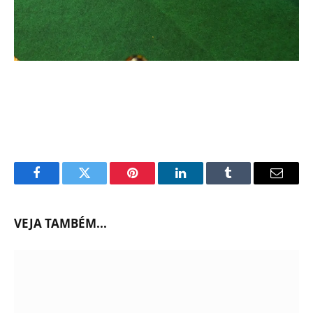
Facebook
Twitter
Pinterest
LinkedIn
Tumblr
Email
VEJA TAMBÉM...