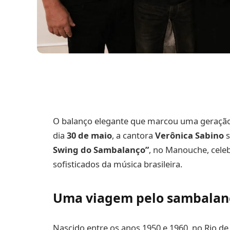
O balanço elegante que marcou uma geração v
dia
30 de maio
, a cantora
Verônica Sabino
s
Swing do Sambalanço”
, no Manouche, cele
sofisticados da música brasileira.
Uma viagem pelo sambalan
Nascido entre os anos 1950 e 1960, no Rio d