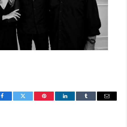
Facebook
Twitter
Pinterest
LinkedIn
Tumblr
Email