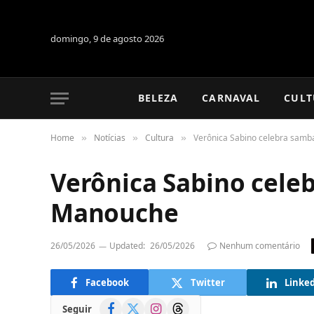
domingo, 9 de agosto 2026
BELEZA
CARNAVAL
CULT
Home
Notícias
Cultura
Verônica Sabino celebra sam
»
»
»
Verônica Sabino cele
Manouche
26/05/2026
Updated:
26/05/2026
Nenhum comentário
Facebook
Twitter
Linke
Facebook
X
Instagram
Threads
Seguir