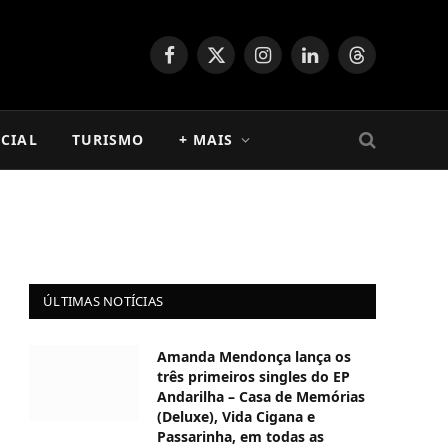
Facebook
X
Instagram
LinkedIn
Threads
(Twitter)
CIAL
TURISMO
+ MAIS
ÚLTIMAS NOTÍCIAS
Amanda Mendonça lança os
três primeiros singles do EP
Andarilha – Casa de Memórias
(Deluxe), Vida Cigana e
Passarinha, em todas as