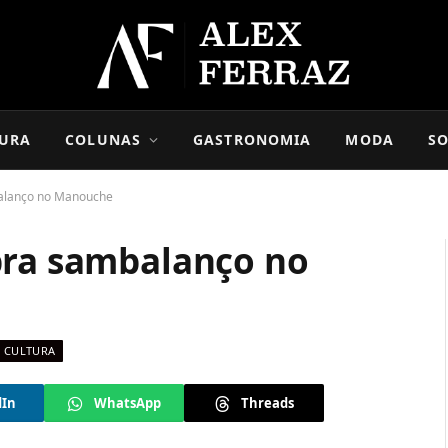
URA
COLUNAS
GASTRONOMIA
MODA
SO
balanço no Manouche
bra sambalanço no
CULTURA
dIn
WhatsApp
Threads