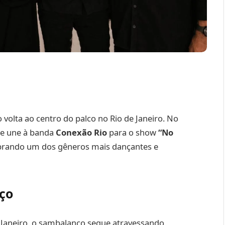
olta ao centro do palco no Rio de Janeiro. No
e une à banda
Conexão Rio
para o show
“No
brando um dos gêneros mais dançantes e
ço
e Janeiro, o sambalanço segue atravessando