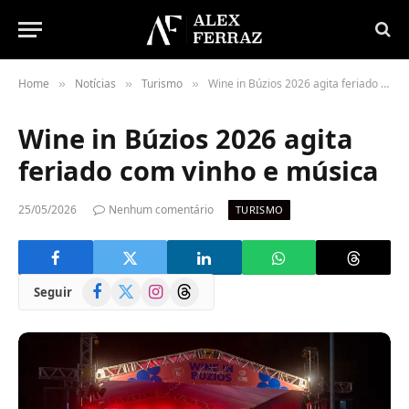
Home
Notícias
Turismo
Wine in Búzios 2026 agita feriado com vinho e música
»
»
»
Wine in Búzios 2026 agita
feriado com vinho e música
25/05/2026
Nenhum comentário
TURISMO
Facebook
X
Instagram
Threads
Seguir
(Twitter)