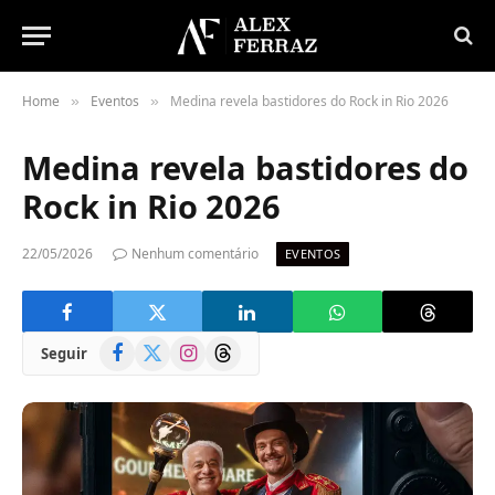
Home
Eventos
Medina revela bastidores do Rock in Rio 2026
»
»
Medina revela bastidores do
Rock in Rio 2026
22/05/2026
Nenhum comentário
EVENTOS
Facebook
X
Instagram
Threads
Seguir
(Twitter)