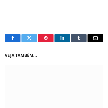
Facebook
Twitter
Pinterest
LinkedIn
Tumblr
Email
VEJA TAMBÉM...