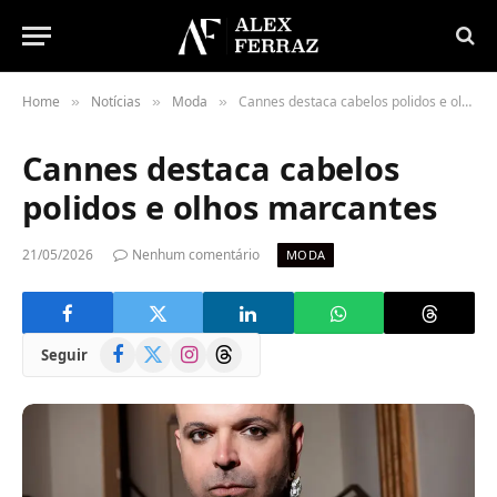
Home
Notícias
Moda
Cannes destaca cabelos polidos e olhos marcantes
»
»
»
Cannes destaca cabelos
polidos e olhos marcantes
21/05/2026
Nenhum comentário
MODA
Facebook
X
Instagram
Threads
Seguir
(Twitter)