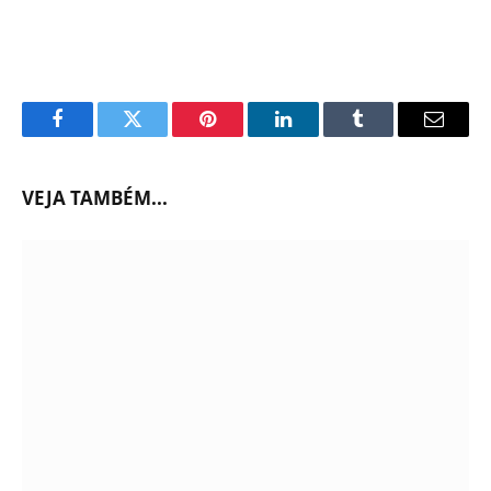
Facebook
Twitter
Pinterest
LinkedIn
Tumblr
Email
VEJA TAMBÉM...