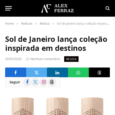
Home
Notícias
Beleza
Sol de Janeiro lança coleção inspirada em destinos
»
»
»
Sol de Janeiro lança coleção
inspirada em destinos
20/05/2026
Nenhum comentário
BELEZA
Facebook
X
Instagram
Threads
Seguir
(Twitter)