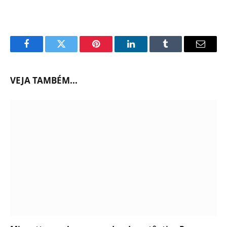
Facebook
Twitter
Pinterest
LinkedIn
Tumblr
Email
VEJA TAMBÉM...