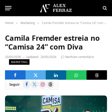
Home
Marketing
Camila Fremder estreia no “Camisa 24” com Diva
»
»
Camila Fremder estreia no
“Camisa 24” com Diva
20/05/2026
Updated:
20/05/2026
Nenhum comentário
MARKETING
Facebook
X
Instagram
Threads
Seguir
(Twitter)