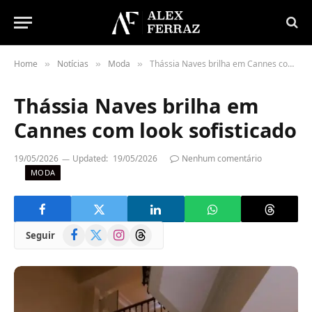
Home
Notícias
Moda
Thássia Naves brilha em Cannes com look sofisticado
»
»
»
Thássia Naves brilha em
Cannes com look sofisticado
19/05/2026
Updated:
19/05/2026
Nenhum comentário
MODA
Facebook
X
Instagram
Threads
Seguir
(Twitter)