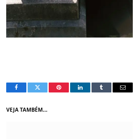
Facebook
Twitter
Pinterest
LinkedIn
Tumblr
Email
VEJA TAMBÉM...