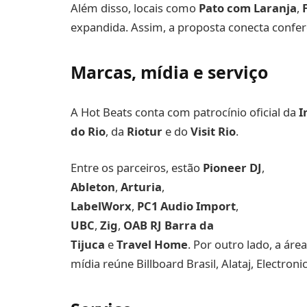
Além disso, locais como
Pato com Laranja
,
expandida. Assim, a proposta conecta confer
Marcas, mídia e serviço
A Hot Beats conta com patrocínio oficial da
I
do Rio
, da
Riotur
e do
Visit Rio
.
Entre os parceiros, estão
Pioneer DJ
,
Ableton
,
Arturia
,
LabelWorx
,
PC1 Audio Import
,
UBC
,
Zig
,
OAB RJ Barra da
Tijuca
e
Travel Home
. Por outro lado, a áre
mídia reúne Billboard Brasil, Alataj, Electron