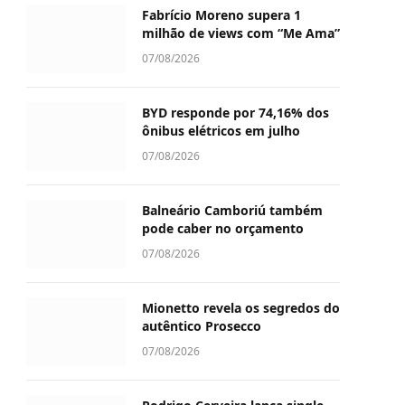
Fabrício Moreno supera 1
milhão de views com “Me Ama”
07/08/2026
BYD responde por 74,16% dos
ônibus elétricos em julho
07/08/2026
Balneário Camboriú também
pode caber no orçamento
07/08/2026
Mionetto revela os segredos do
autêntico Prosecco
07/08/2026