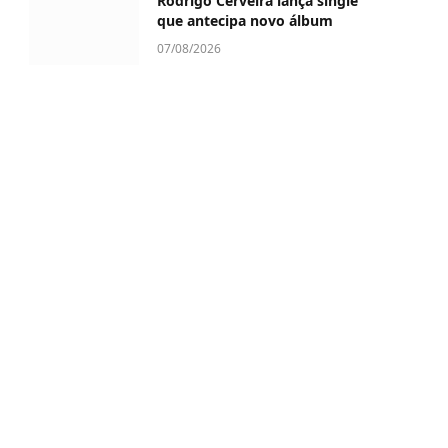
Rodrigo Cerveira lança single
que antecipa novo álbum
07/08/2026