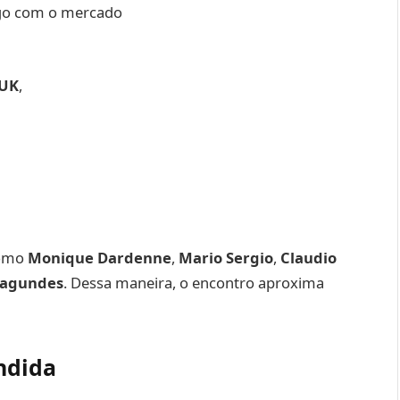
logo com o mercado
UK
,
como
Monique Dardenne
,
Mario Sergio
,
Claudio
Fagundes
. Dessa maneira, o encontro aproxima
ndida