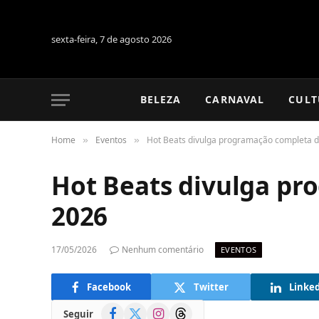
sexta-feira, 7 de agosto 2026
BELEZA
CARNAVAL
CULT
Home
Eventos
Hot Beats divulga programação completa 
»
»
Hot Beats divulga pr
2026
17/05/2026
Nenhum comentário
EVENTOS
Facebook
Twitter
Linke
Facebook
X
Instagram
Threads
Seguir