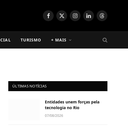
Facebook
X
Instagram
LinkedIn
Threads
(Twitter)
CIAL
TURISMO
+ MAIS
ÚLTIMAS NOTÍCIAS
Entidades unem forças pela
tecnologia no Rio
07/08/2026