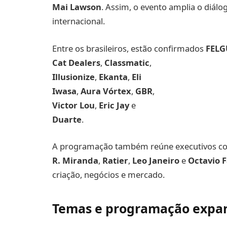
Mai Lawson
. Assim, o evento amplia o diá
internacional.
Entre os brasileiros, estão confirmados
FELG
Cat Dealers
,
Classmatic
,
Illusionize
,
Ekanta
,
Eli
Iwasa
,
Aura Vórtex
,
GBR
,
Victor Lou
,
Eric Jay
e
Duarte
.
A programação também reúne executivos 
R. Miranda
,
Ratier
,
Leo Janeiro
e
Octavio 
criação, negócios e mercado.
Temas e programação expa