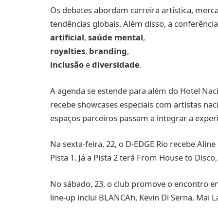
Os debates abordam carreira artística, merca
tendências globais. Além disso, a conferência
artificial
,
saúde mental
,
royalties
,
branding
,
inclusão
e
diversidade
.
A agenda se estende para além do Hotel Nac
recebe showcases especiais com artistas naci
espaços parceiros passam a integrar a experi
Na sexta-feira, 22, o D-EDGE Rio recebe Aline
Pista 1. Já a Pista 2 terá From House to Disc
No sábado, 23, o club promove o encontro en
line-up inclui BLANCAh, Kevin Di Serna, Mai 