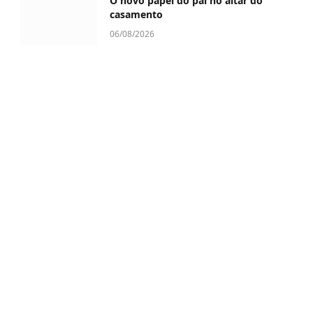
O novo papel do pai no altar do
casamento
06/08/2026