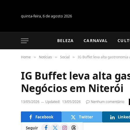
quinta-feira, 6 de agosto 2026
BELEZA
CARNAVAL
CULT
Home
Notícias
Social
IG Buffet leva alta gastronomia
»
»
»
IG Buffet leva alta g
Negócios em Niterói
13/05/2026
Updated:
13/05/2026
Nenhum comentário
Facebook
Twitter
Linke
Facebook
X
Instagram
Threads
Seguir