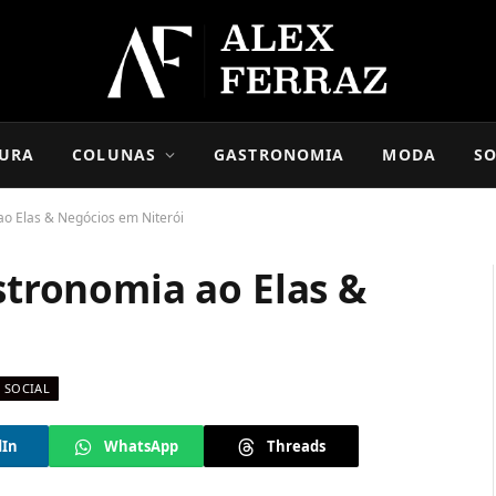
URA
COLUNAS
GASTRONOMIA
MODA
SO
 ao Elas & Negócios em Niterói
astronomia ao Elas &
SOCIAL
dIn
WhatsApp
Threads