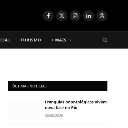
Facebook
X
Instagram
LinkedIn
Threads
(Twitter)
CIAL
TURISMO
+ MAIS
ÚLTIMAS NOTÍCIAS
Franquias odontológicas vivem
nova fase no Rio
06/08/2026