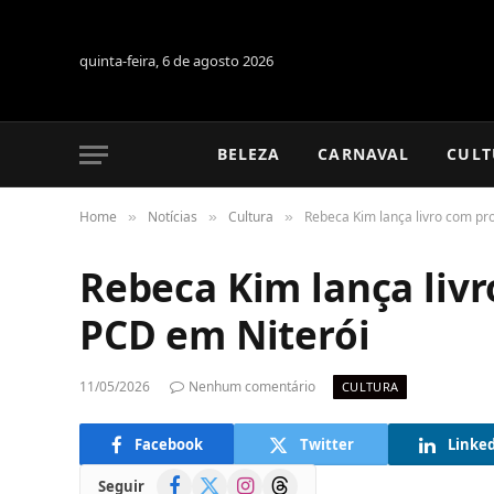
quinta-feira, 6 de agosto 2026
BELEZA
CARNAVAL
CULT
Home
Notícias
Cultura
Rebeca Kim lança livro com p
»
»
»
Rebeca Kim lança liv
PCD em Niterói
11/05/2026
Nenhum comentário
CULTURA
Facebook
Twitter
Linke
Facebook
X
Instagram
Threads
Seguir