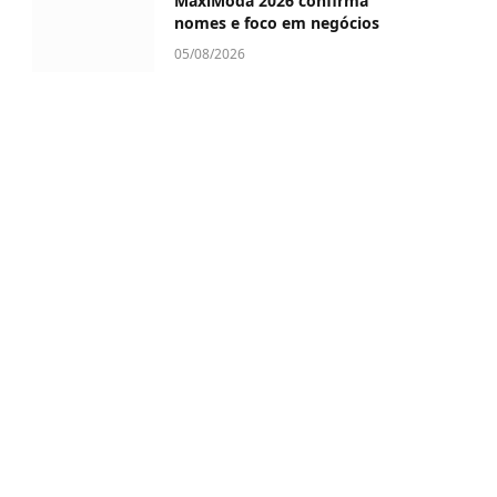
MaxiModa 2026 confirma
nomes e foco em negócios
05/08/2026