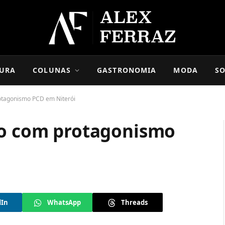
URA
COLUNAS
GASTRONOMIA
MODA
SO
rotagonismo PCD em Niterói
ro com protagonismo
dIn
WhatsApp
Threads