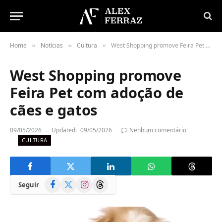
Home
Notícias
Cultura
West Shopping promove Feira Pet com adoção de cães e gatos
»
»
»
West Shopping promove
Feira Pet com adoção de
cães e gatos
09/05/2026
Updated:
09/05/2026
Nenhum comentário
CULTURA
Facebook
X
Instagram
Threads
Seguir
(Twitter)