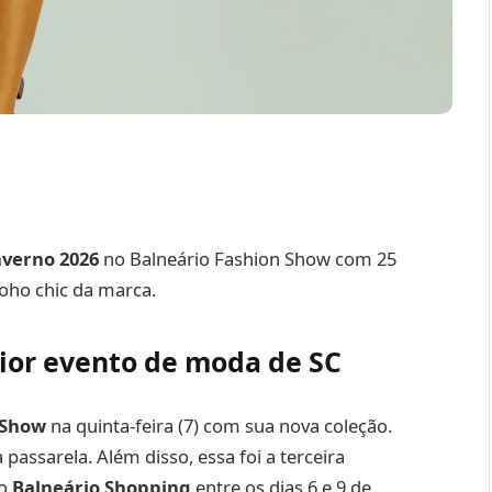
nverno 2026
no Balneário Fashion Show com 25
oho chic da marca.
aior evento de moda de SC
 Show
na quinta-feira (7) com sua nova coleção.
assarela. Além disso, essa foi a terceira
no
Balneário Shopping
entre os dias 6 e 9 de