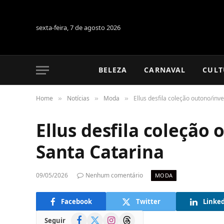
sexta-feira, 7 de agosto 2026
BELEZA
CARNAVAL
CULT
Home
Notícias
Moda
Ellus desfila coleção outono/in
»
»
»
Ellus desfila coleção
Santa Catarina
09/05/2026
Nenhum comentário
MODA
Facebook
Twitter
Linke
Facebook
X
Instagram
Threads
Seguir