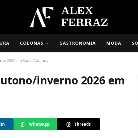
URA
COLUNAS
GASTRONOMIA
MODA
SO
verno 2026 em Santa Catarina
 outono/inverno 2026 em
dIn
WhatsApp
Threads