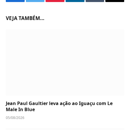
Facebook
Twitter
Pinterest
LinkedIn
Tumblr
Email
VEJA TAMBÉM...
Jean Paul Gaultier leva ação ao Iguaçu com Le
Male In Blue
05/08/2026