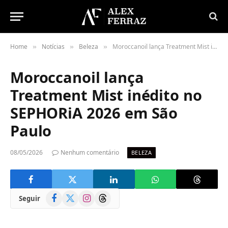
Home
Notícias
Beleza
Moroccanoil lança Treatment Mist inédito no SEPHORiA 2026 em São Paulo
»
»
»
Moroccanoil lança
Treatment Mist inédito no
SEPHORiA 2026 em São
Paulo
08/05/2026
Nenhum comentário
BELEZA
Facebook
X
Instagram
Threads
Seguir
(Twitter)