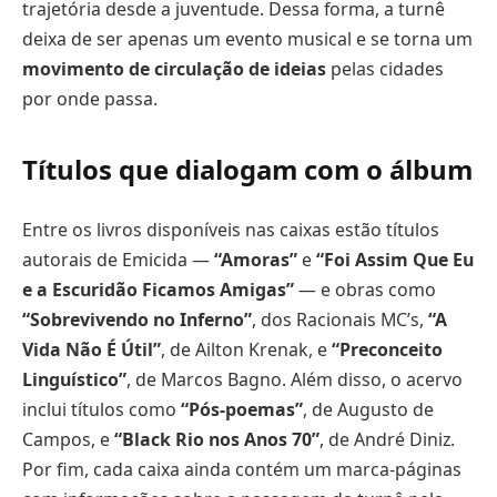
trajetória desde a juventude. Dessa forma, a turnê
deixa de ser apenas um evento musical e se torna um
movimento de circulação de ideias
pelas cidades
por onde passa.
Títulos que dialogam com o álbum
Entre os livros disponíveis nas caixas estão títulos
autorais de Emicida —
“Amoras”
e
“Foi Assim Que Eu
e a Escuridão Ficamos Amigas”
— e obras como
“Sobrevivendo no Inferno”
, dos Racionais MC’s,
“A
Vida Não É Útil”
, de Ailton Krenak, e
“Preconceito
Linguístico”
, de Marcos Bagno. Além disso, o acervo
inclui títulos como
“Pós-poemas”
, de Augusto de
Campos, e
“Black Rio nos Anos 70”
, de André Diniz.
Por fim, cada caixa ainda contém um marca-páginas