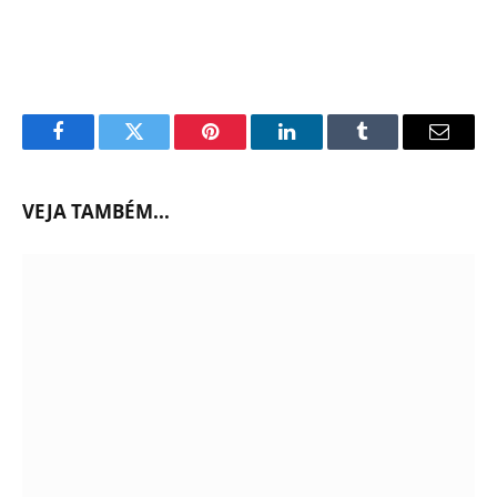
Facebook
Twitter
Pinterest
LinkedIn
Tumblr
Email
VEJA TAMBÉM...