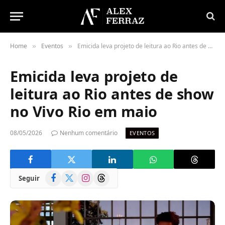
Home
Eventos
Emicida leva projeto de leitura ao Rio antes de show no Vivo Rio em maio
»
»
Emicida leva projeto de
leitura ao Rio antes de show
no Vivo Rio em maio
08/05/2026
Nenhum comentário
EVENTOS
Facebook
X
Instagram
Threads
Seguir
(Twitter)