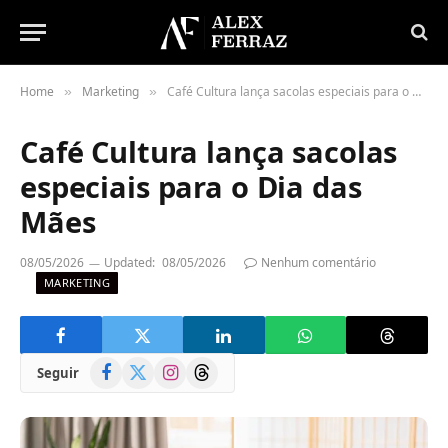
Home
Marketing
Café Cultura lança sacolas especiais para o Dia das Mães
»
»
Café Cultura lança sacolas
especiais para o Dia das
Mães
08/05/2026
Updated:
08/05/2026
Nenhum comentário
MARKETING
Facebook
X
Instagram
Threads
Seguir
(Twitter)