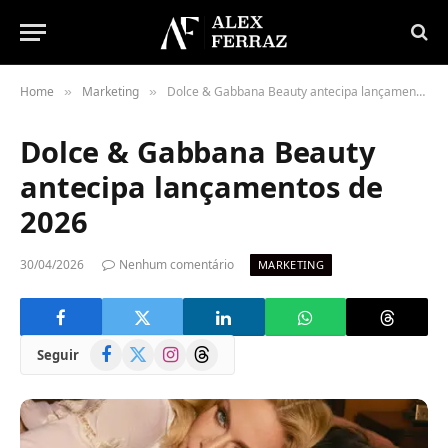
Home
Marketing
Dolce & Gabbana Beauty antecipa lançamentos de 2026
»
»
Dolce & Gabbana Beauty
antecipa lançamentos de
2026
30/04/2026
Nenhum comentário
MARKETING
Facebook
X
Instagram
Threads
Seguir
(Twitter)