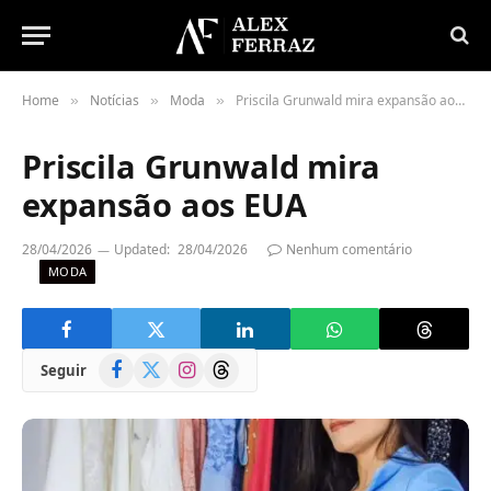
Home
Notícias
Moda
Priscila Grunwald mira expansão aos EUA
»
»
»
Priscila Grunwald mira
expansão aos EUA
28/04/2026
Updated:
28/04/2026
Nenhum comentário
MODA
Facebook
X
Instagram
Threads
Seguir
(Twitter)