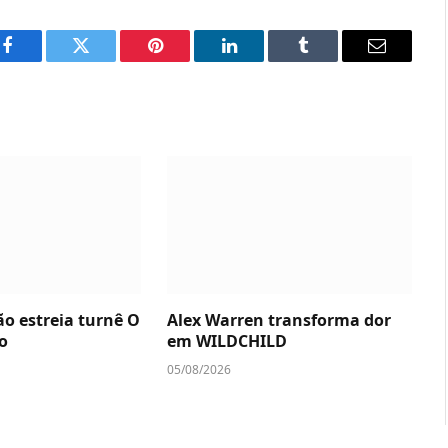
Facebook
Twitter
Pinterest
LinkedIn
Tumblr
Email
ão estreia turnê O
Alex Warren transforma dor
o
em WILDCHILD
05/08/2026