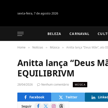
sexta-feira, 7 de agosto 2026
BELEZA
CARNAVAL
CULT
Home
Notícias
Música
Anitta lança “Deus Mãe”, ato I
»
»
»
Anitta lança “Deus Mãe
EQUILIBRIVM
28/04/2026
Nenhum comentário
MÚSICA
Facebook
Twitter
Linke
Facebook
X
Instagram
Threads
Seguir