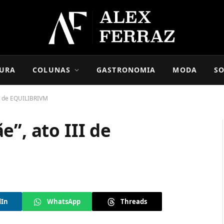
URA
COLUNAS
GASTRONOMIA
MODA
SO
II de EQUILIBRIVM
”, ato III de
dIn
WhatsApp
Threads