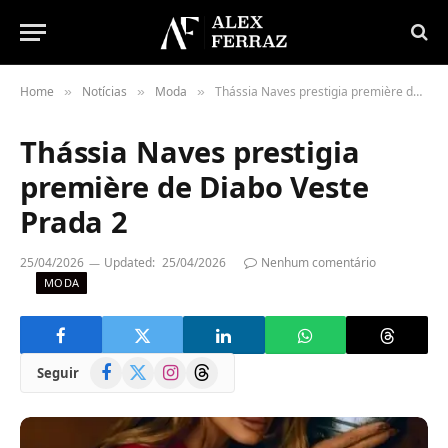
Home
Notícias
Moda
Thássia Naves prestigia première de Diabo Veste Prada 2
»
»
»
Thássia Naves prestigia
première de Diabo Veste
Prada 2
25/04/2026
Updated:
25/04/2026
Nenhum comentário
MODA
Facebook
X
Instagram
Threads
Seguir
(Twitter)