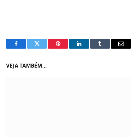
Facebook
Twitter
Pinterest
LinkedIn
Tumblr
Email
VEJA TAMBÉM...