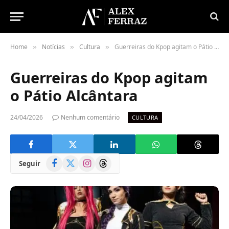
Home
Notícias
Cultura
Guerreiras do Kpop agitam o Pátio Alcântara
»
»
»
Guerreiras do Kpop agitam
o Pátio Alcântara
24/04/2026
Nenhum comentário
CULTURA
Facebook
X
Instagram
Threads
Seguir
(Twitter)