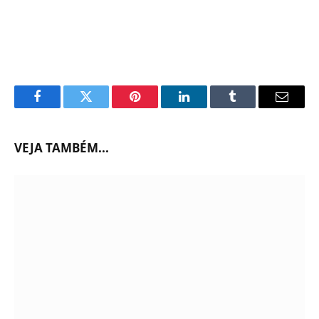
Facebook
Twitter
Pinterest
LinkedIn
Tumblr
Email
VEJA TAMBÉM...