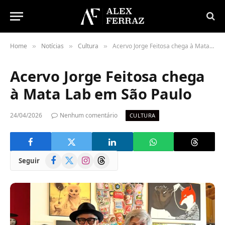
Home
Notícias
Cultura
Acervo Jorge Feitosa chega à Mata Lab em São Paulo
»
»
»
Acervo Jorge Feitosa chega
à Mata Lab em São Paulo
24/04/2026
Nenhum comentário
CULTURA
Facebook
X
Instagram
Threads
Seguir
(Twitter)