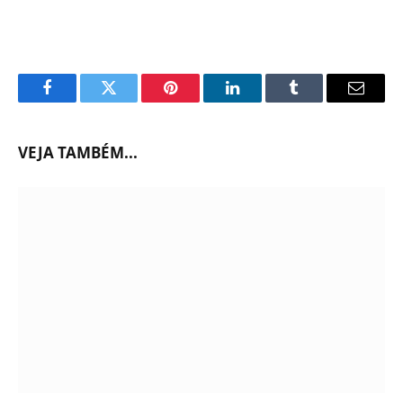
Facebook
Twitter
Pinterest
LinkedIn
Tumblr
Email
VEJA TAMBÉM...