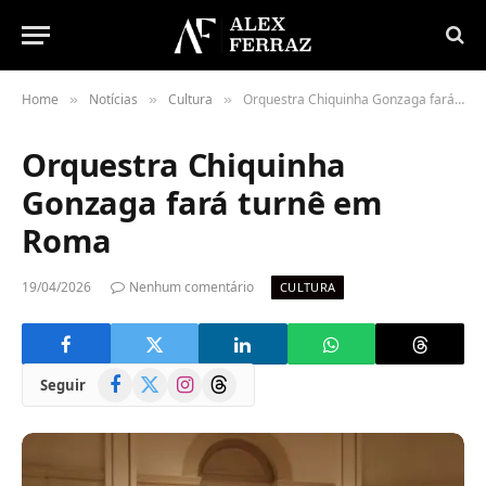
Home
Notícias
Cultura
Orquestra Chiquinha Gonzaga fará turnê em Roma
»
»
»
Orquestra Chiquinha
Gonzaga fará turnê em
Roma
19/04/2026
Nenhum comentário
CULTURA
Facebook
X
Instagram
Threads
Seguir
(Twitter)