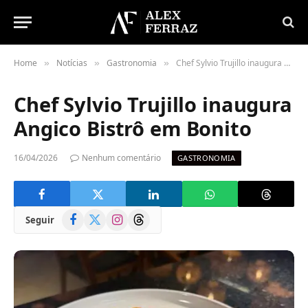
Home
Notícias
Gastronomia
Chef Sylvio Trujillo inaugura Angico Bistrô em Bonito
»
»
»
Chef Sylvio Trujillo inaugura
Angico Bistrô em Bonito
16/04/2026
Nenhum comentário
GASTRONOMIA
Facebook
X
Instagram
Threads
Seguir
(Twitter)