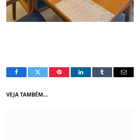
Facebook
Twitter
Pinterest
LinkedIn
Tumblr
Email
VEJA TAMBÉM...