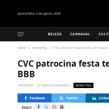
quarta-feira, 5 de agosto 2026
BELEZA
CARNAVAL
CULT
Home
Marketing
CVC patrocina festa temática de viagens
»
»
CVC patrocina festa t
BBB
10/04/2026
Nenhum comentário
MARKETING
Facebook
Twitter
Linke
Facebook
X
Instagram
Threads
Seguir