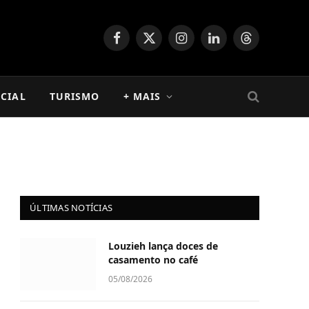
Facebook
X
Instagram
LinkedIn
Threads
(Twitter)
CIAL
TURISMO
+ MAIS
ÚLTIMAS NOTÍCIAS
Louzieh lança doces de
casamento no café
05/08/2026