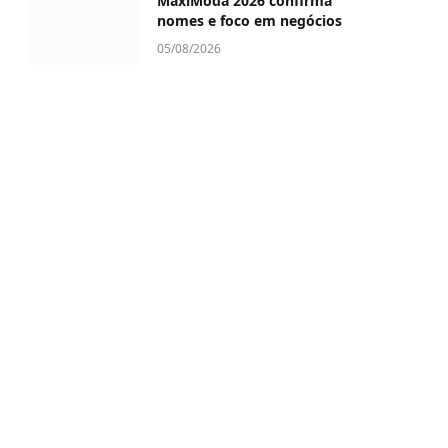
MaxiModa 2026 confirma
nomes e foco em negócios
05/08/2026