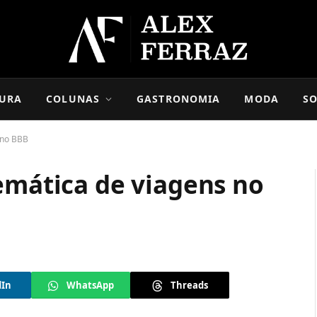
URA
COLUNAS
GASTRONOMIA
MODA
SO
 no BBB
emática de viagens no
dIn
WhatsApp
Threads