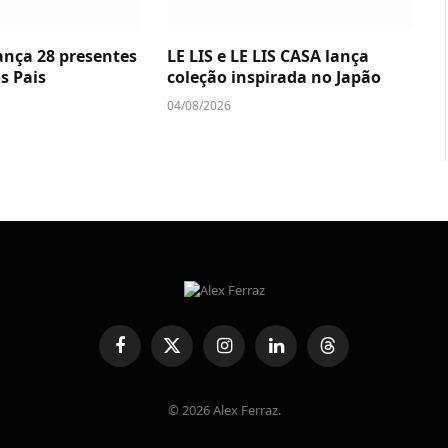
lança 28 presentes
LE LIS e LE LIS CASA lança
s Pais
coleção inspirada no Japão
04/08/2026
Facebook
X
Instagram
LinkedIn
Threads
(Twitter)
© 2026 Alex Ferraz.