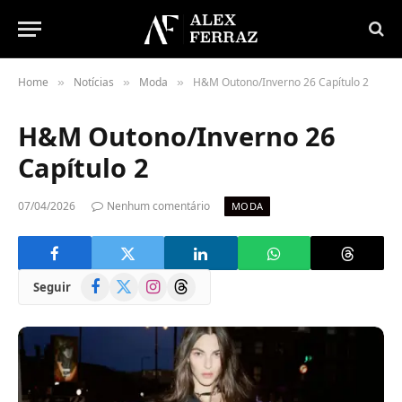
Home
Notícias
Moda
H&M Outono/Inverno 26 Capítulo 2
»
»
»
H&M Outono/Inverno 26
Capítulo 2
07/04/2026
Nenhum comentário
MODA
Facebook
X
Instagram
Threads
Seguir
(Twitter)