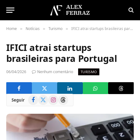
Home
Notícias
Turismo
IFICI atrai startups brasileiras para Portugal
»
»
»
IFICI atrai startups
brasileiras para Portugal
06/04/2026
Nenhum comentário
TURISMO
Facebook
X
Instagram
Threads
Seguir
(Twitter)