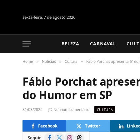
sexta-feira, 7 de agosto 2026
BELEZA
CARNAVAL
CULT
Home
Notícias
Cultura
Fábio Porchat apresenta 6ª e
»
»
»
Fábio Porchat aprese
do Humor em SP
31/03/2026
Nenhum comentário
CULTURA
Facebook
Twitter
Linke
Facebook
X
Instagram
Threads
Seguir