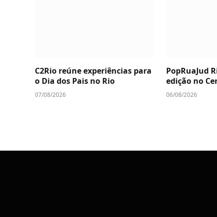
C2Rio reúne experiências para
PopRuaJud Ri
o Dia dos Pais no Rio
edição no Ce
07/08/2026
06/08/2026