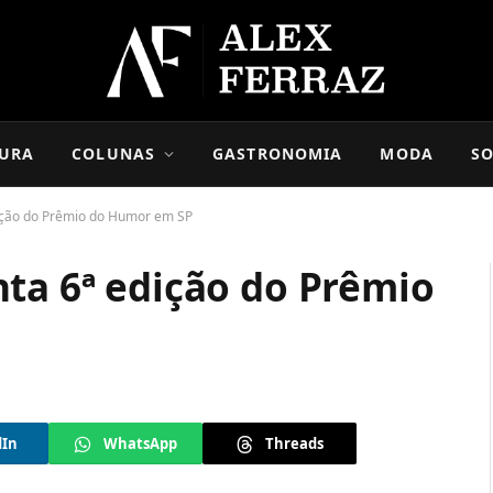
URA
COLUNAS
GASTRONOMIA
MODA
SO
dição do Prêmio do Humor em SP
nta 6ª edição do Prêmio
dIn
WhatsApp
Threads