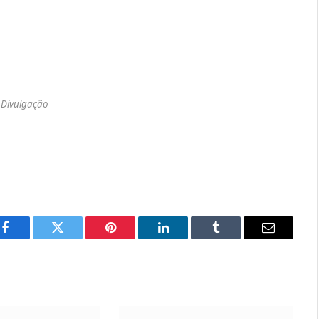
 Divulgação
Facebook
Twitter
Pinterest
LinkedIn
Tumblr
Email