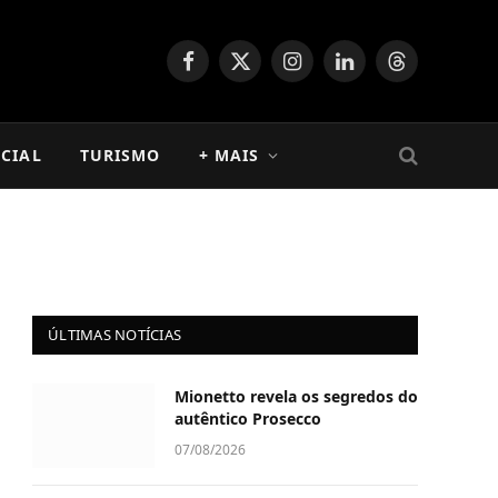
Facebook
X
Instagram
LinkedIn
Threads
(Twitter)
CIAL
TURISMO
+ MAIS
ÚLTIMAS NOTÍCIAS
Mionetto revela os segredos do
autêntico Prosecco
07/08/2026