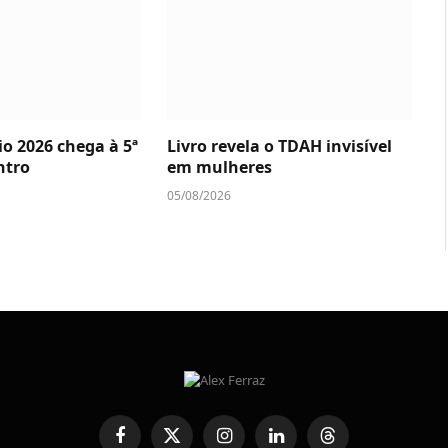
o 2026 chega à 5ª
Livro revela o TDAH invisível
ntro
em mulheres
05/08/2026
Facebook
X
Instagram
LinkedIn
Threads