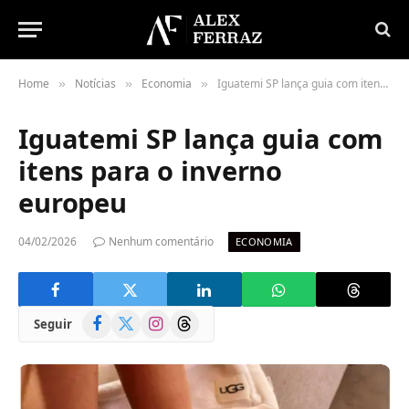
Home
Notícias
Economia
Iguatemi SP lança guia com itens para o inverno europeu
»
»
»
Iguatemi SP lança guia com
itens para o inverno
europeu
04/02/2026
Nenhum comentário
ECONOMIA
Facebook
X
Instagram
Threads
Seguir
(Twitter)