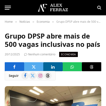
Home
Notícias
Economia
Grupo DPSP abre mais de 500 vagas inclusivas no país
»
»
»
Grupo DPSP abre mais de
500 vagas inclusivas no país
20/12/2025
Nenhum comentário
ECONOMIA
Facebook
X
Instagram
Threads
Seguir
(Twitter)