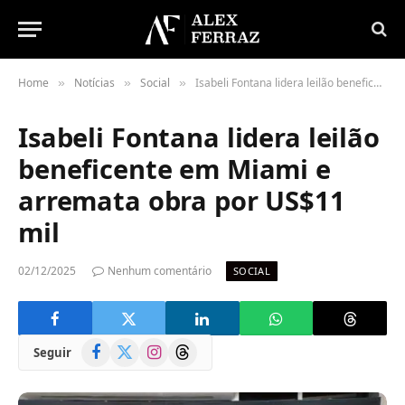
Home
Notícias
Social
Isabeli Fontana lidera leilão beneficente em Miami e arremata obra por US$11 mil
»
»
»
Isabeli Fontana lidera leilão
beneficente em Miami e
arremata obra por US$11
mil
02/12/2025
Nenhum comentário
SOCIAL
Facebook
X
Instagram
Threads
Seguir
(Twitter)