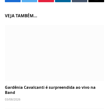
Facebook
Twitter
Pinterest
LinkedIn
Tumblr
Email
VEJA TAMBÉM...
Gardênia Cavalcanti é surpreendida ao vivo na
Band
03/08/2026