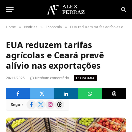
Home
Notícias
Economia
EUA reduzem tarifas agrícolas e Ceará prevê alívio nas exportações
»
»
»
EUA reduzem tarifas
agrícolas e Ceará prevê
alívio nas exportações
20/11/2025
Nenhum comentário
ECONOMIA
Facebook
X
Instagram
Threads
Seguir
(Twitter)