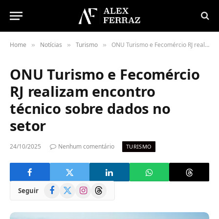
Home
Notícias
Turismo
ONU Turismo e Fecomércio RJ realizam encontro técnico sobre dados no setor
»
»
»
ONU Turismo e Fecomércio
RJ realizam encontro
técnico sobre dados no
setor
24/10/2025
Nenhum comentário
TURISMO
Facebook
X
Instagram
Threads
Seguir
(Twitter)