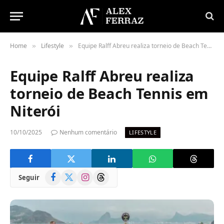
Home
Lifestyle
Equipe Ralff Abreu realiza torneio de Beach Tennis em Niterói
»
»
Equipe Ralff Abreu realiza
torneio de Beach Tennis em
Niterói
10/10/2025
Nenhum comentário
LIFESTYLE
Facebook
X
Instagram
Threads
Seguir
(Twitter)