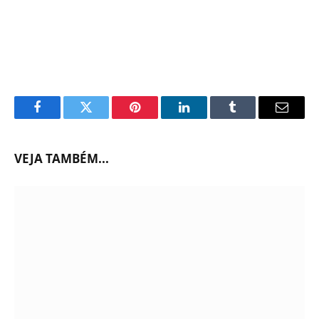
Facebook
Twitter
Pinterest
LinkedIn
Tumblr
Email
VEJA TAMBÉM...